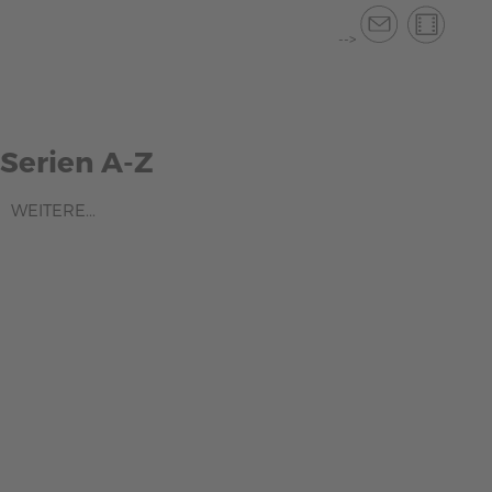
-->
Serien A-Z
WEITERE...