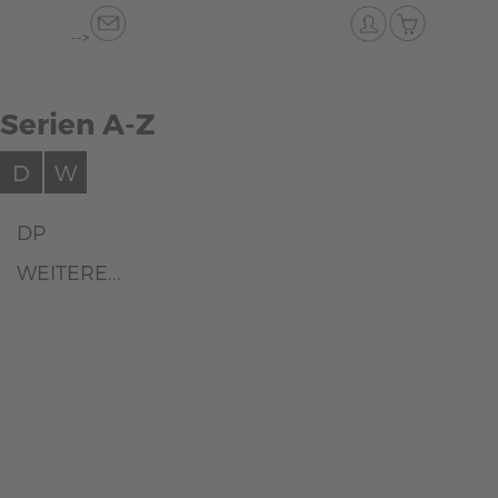
-->
Serien A-Z
D
W
DP
WEITERE...