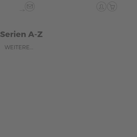
-->
Serien A-Z
WEITERE...