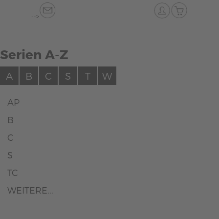
-->
Serien A-Z
A
B
C
S
T
W
AP
B
C
S
TC
WEITERE...