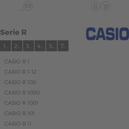
-->
Serie R
1..
2..
3..
4..
5..
7..
CASIO R 1
CASIO R 1-12
CASIO R 100
CASIO R 1000
CASIO R 1001
CASIO R 101
CASIO R 11