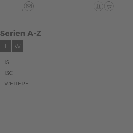
-->
Serien A-Z
I
W
IS
ISC
WEITERE...