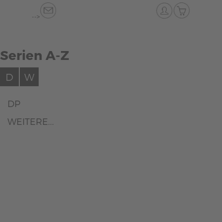
-->
Serien A-Z
D
W
DP
WEITERE...