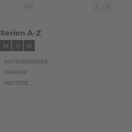
-->
Serien A-Z
M
V
W
MATRIXPRINTER
VARIFAX
WEITERE...