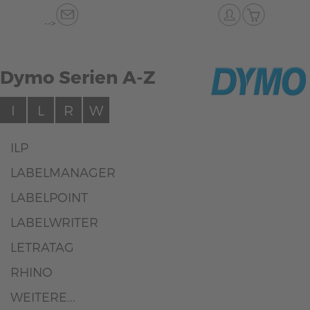
-->
Dymo Serien A-Z
I
L
R
W
ILP
LABELMANAGER
LABELPOINT
LABELWRITER
LETRATAG
RHINO
WEITERE...