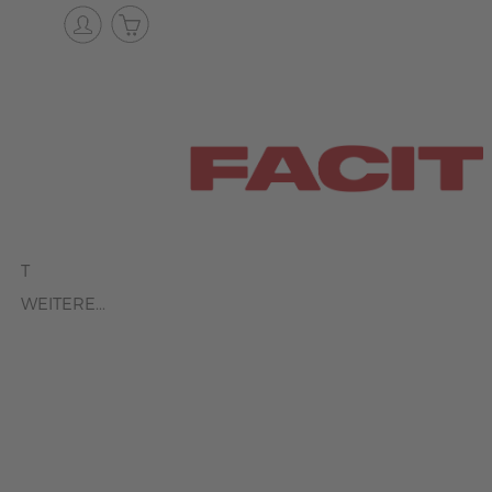
T
WEITERE...