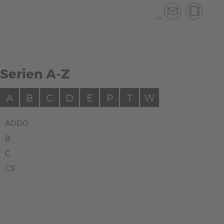
-->
Serien A-Z
A
B
C
D
E
P
T
W
ADDO
B
C
CS