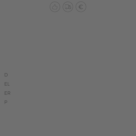
D
EL
ER
P