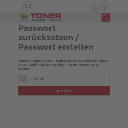
-->
Passwort
zurücksetzen /
Passwort erstellen
Nach Eingabe Ihrer E-Mail Adresse senden wir Ihnen
eine E-Mail mit einem Link, um Ihr Passwort zu
ändern.
Tragen Sie hier entweder Ihre
Kundennummer oder Ihre E-Mail Adresse ein.
senden
Wir ermitteln dann automatisch Ihr
Kundenkonto bei uns und senden Ihnen
direkt einen Link um ein neues Passwort zu
vergeben.