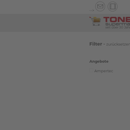
-->
seit über 30 Jah
Filter -
zurücksetze
Angebote
Ampertec