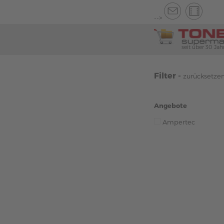
-->
seit über 30 Jah
Filter -
zurücksetze
Angebote
Ampertec