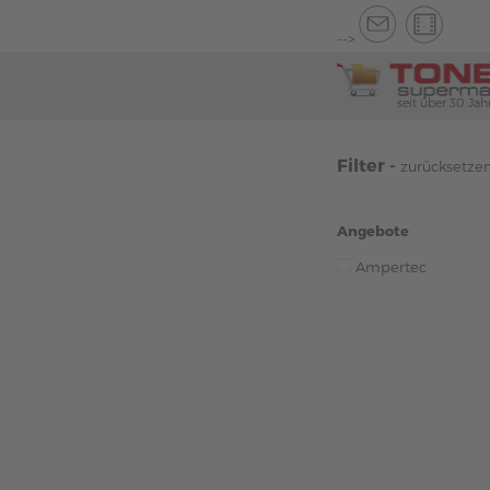
-->
seit über 30 Jah
Filter -
zurücksetze
Angebote
Ampertec