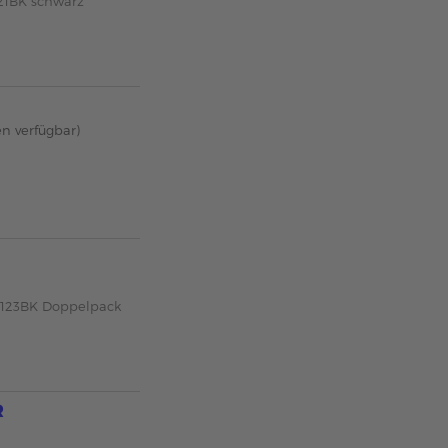
121BK schwarz
en verfügbar)
C-123BK Doppelpack
R