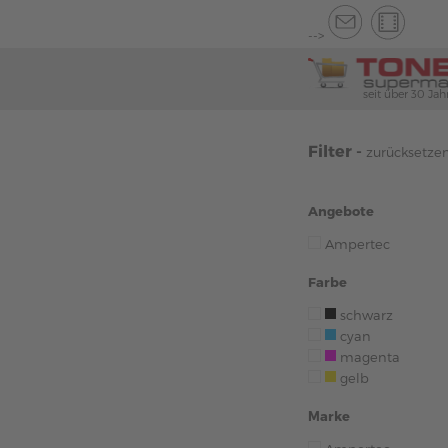
-->
seit über 30 Jah
Filter -
zurücksetze
Angebote
Ampertec
Farbe
schwarz
cyan
magenta
gelb
Marke