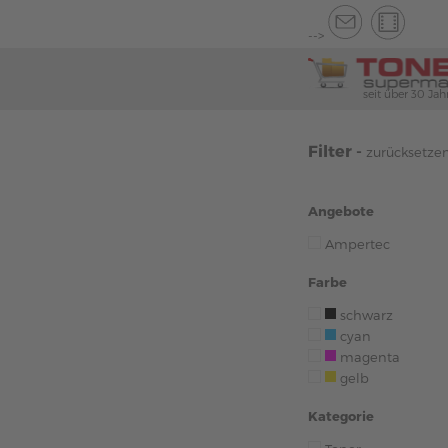
-->
seit über 30 Jah
Filter -
zurücksetze
Angebote
Ampertec
Farbe
schwarz
cyan
magenta
gelb
Kategorie