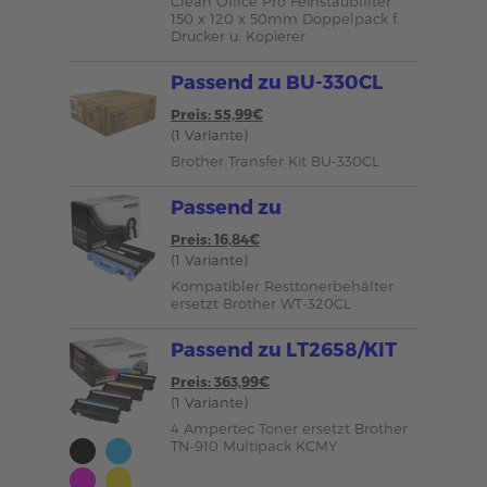
Clean Office Pro Feinstaubfilter
150 x 120 x 50mm Doppelpack f.
Drucker u. Kopierer
Passend zu BU-330CL
Preis: 55,99€
(1 Variante)
Brother Transfer Kit BU-330CL
Passend zu
Preis: 16,84€
(1 Variante)
Kompatibler Resttonerbehälter
ersetzt Brother WT-320CL
Passend zu LT2658/KIT
Preis: 363,99€
(1 Variante)
4 Ampertec Toner ersetzt Brother
TN-910 Multipack KCMY