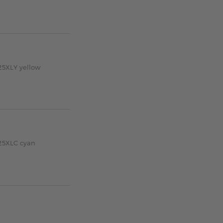
125XLY yellow
125XLC cyan