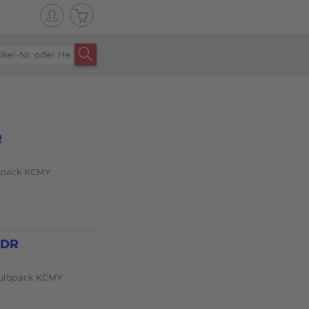
R
tipack KCMY
PDR
ultipack KCMY