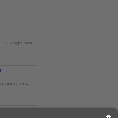
C-123BK Doppelpack
R
pelpack schwarz