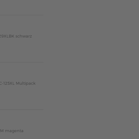
-129XLBK schwarz
LC-125XL Multipack
XLM magenta