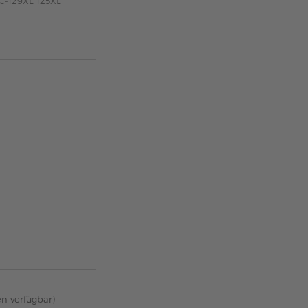
LC-129XL 125XL
en verfügbar)