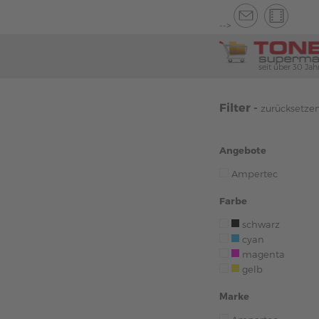
-->
seit über 30 Jah
Filter -
zurücksetze
Angebote
Ampertec
Farbe
schwarz
cyan
magenta
gelb
Marke