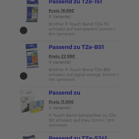
Passend zu TZe-151
Preis: 16,99€
(1 Variante)
Brother P-Touch Band TZe-151
schwarz auf transparent 24mm /
8m laminiert
Passend zu TZe-B51
Preis: 22,99€
(1 Variante)
Brother P-Touch Band TZe-B51
schwarz auf signal orange 24mm /
5m laminiert
Passend zu
Preis: 11,00€
(1 Variante)
P-Touch Band kompatibel zu TZe-
531 schwarz auf blau 12mm / 8m
laminiert
Passend zu TZe-S241