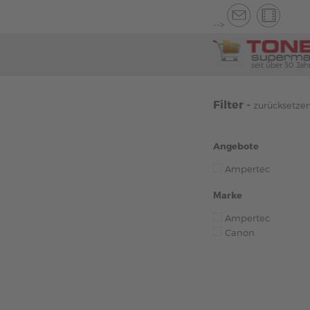
-->
seit über 30 Jah
Filter -
zurücksetze
Angebote
Ampertec
Marke
Ampertec
Canon