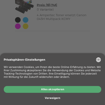
Preis: 161,74€
(1 Variante)
4 Ampertec Toner ersetzt Canon
045H Multipack KCMY
Wiederverkäufer
: Das Angebot unseres Web-
Shops richtet sich nicht an Wiederverkäufer.
Wenn Sie Wiederverkäufer sind, registrieren Sie