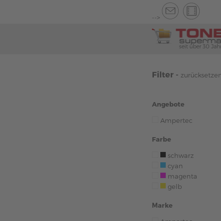
-->
seit über 30 Jah
Filter -
zurücksetze
Angebote
Ampertec
Farbe
schwarz
cyan
magenta
gelb
Marke