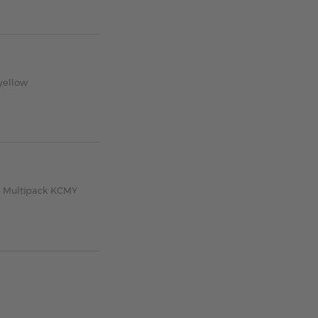
yellow
6 Multipack KCMY