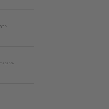
 cyan
6 magenta