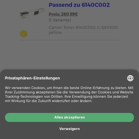
Passend zu 6140C002
Preis: 260,99€
(1 Variante)
Canon Toner 6140C002 C-EXV1001
yellow
Wiederverkäufer
: Das Angebot unseres Web-
Shops richtet sich nicht an Wiederverkäufer.
Wenn Sie Wiederverkäufer sind, registrieren Sie
sich bitte in unserem Händler-Portal