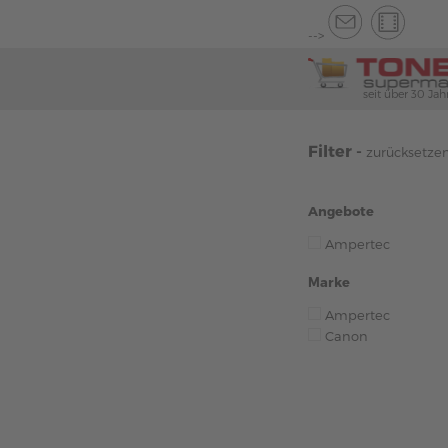
-->
seit über 30 Jah
Filter -
zurücksetze
Angebote
Ampertec
Marke
Ampertec
Canon