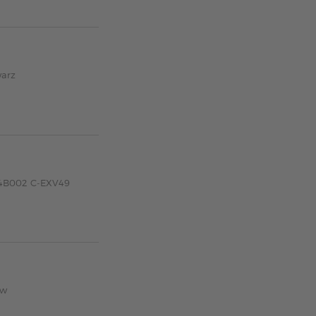
arz
24B002 C-EXV49
ow