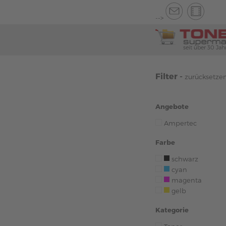
-->
seit über 30 Jah
Filter -
zurücksetze
Angebote
Ampertec
Farbe
schwarz
cyan
magenta
gelb
Kategorie