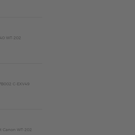
040 WT-202
27B002 C-EXV49
tzt Canon WT-202