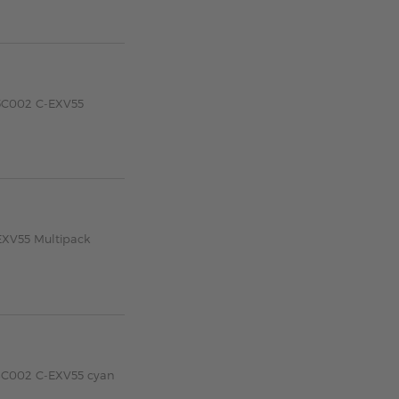
85C002 C-EXV55
EXV55 Multipack
83C002 C-EXV55 cyan