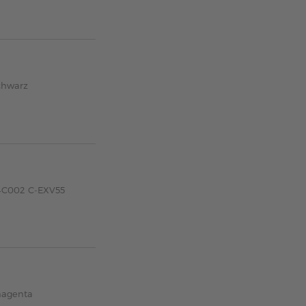
chwarz
84C002 C-EXV55
magenta