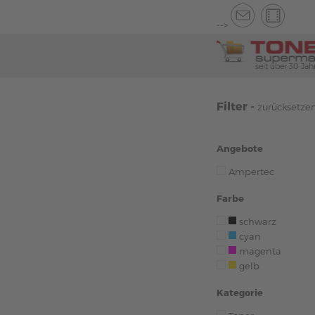
-->
seit über 30 Jah
Filter -
zurücksetze
Angebote
Ampertec
Farbe
schwarz
cyan
magenta
gelb
Kategorie