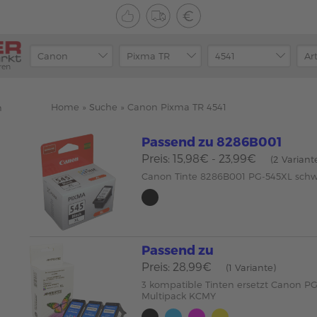
ren
Home
»
Suche
»
Canon Pixma TR 4541
n
Passend zu 8286B001
Preis: 15,98€ - 23,99€
(2 Variant
Canon Tinte 8286B001 PG-545XL sch
Passend zu
Preis: 28,99€
(1 Variante)
3 kompatible Tinten ersetzt Canon PG
Multipack KCMY