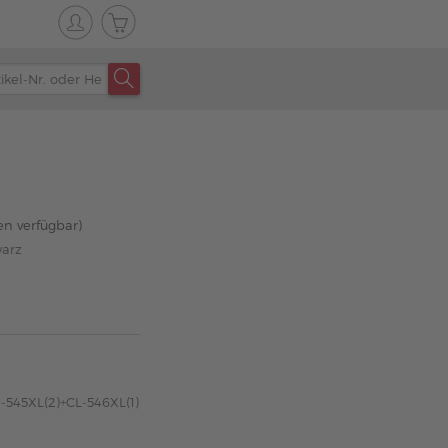
en verfügbar)
warz
-545XL(2)+CL-546XL(1)