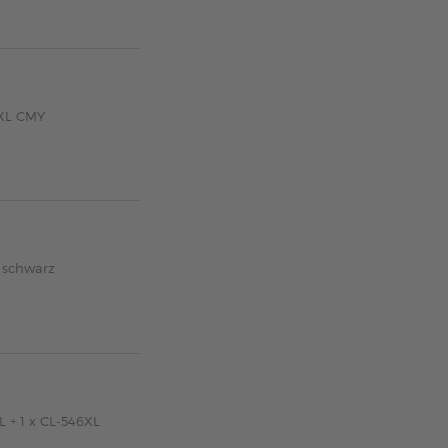
6XL CMY
 schwarz
 + 1 x CL-546XL