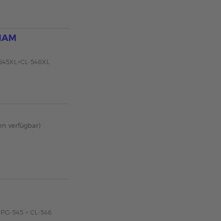
TIAM
-545XL+CL-546XL
en verfügbar)
PG-545 + CL-546