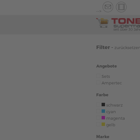
-->
seit über 30 Jah
Filter -
zurücksetze
Angebote
Sets
Ampertec
Farbe
schwarz
cyan
magenta
gelb
Marke