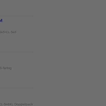
M
545+CL-546
3-farbig
 CL-546XL Doppelpack