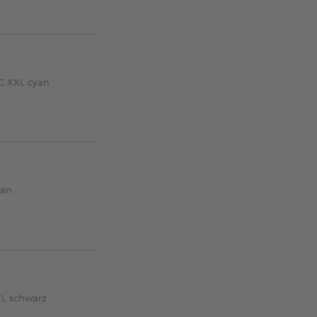
1C XXL cyan
yan
L schwarz