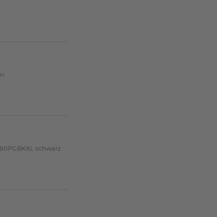
an
-580PGBKXL schwarz