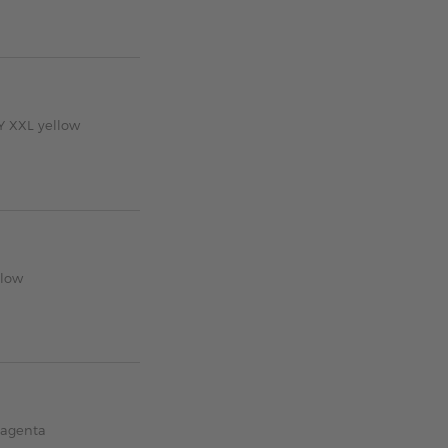
Y XXL yellow
llow
magenta