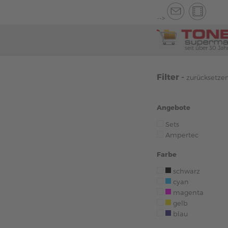
-->
seit über 30 Jah
Filter -
zurücksetze
Angebote
Sets
Ampertec
Farbe
schwarz
cyan
magenta
gelb
blau