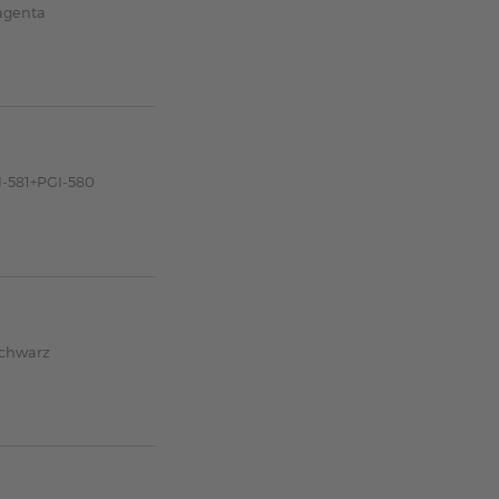
agenta
I-581+PGI-580
schwarz