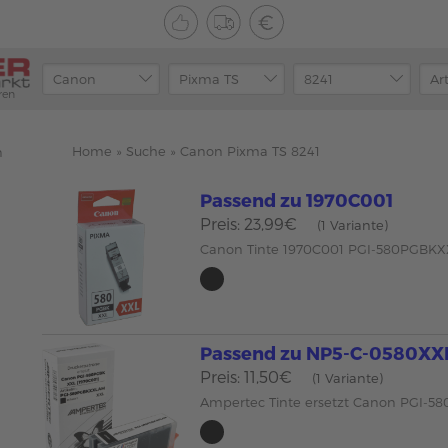
ren
Home
»
Suche
»
Canon Pixma TS 8241
n
Passend zu 1970C001
Preis: 23,99€
(1 Variante)
Canon Tinte 1970C001 PGI-580PGBKX
Passend zu NP5-C-0580X
Preis: 11,50€
(1 Variante)
Ampertec Tinte ersetzt Canon PGI-5