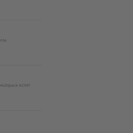
enta
 Multipack KCMY