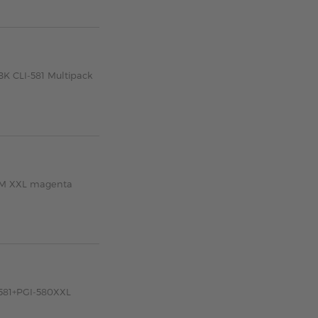
K CLI-581 Multipack
81M XXL magenta
-581+PGI-580XXL