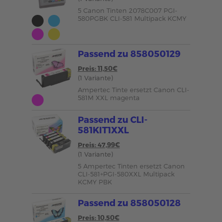
5 Canon Tinten 2078C007 PGI-
580PGBK CLI-581 Multipack KCMY
Passend zu 858050129
Preis: 11,50€
(1 Variante)
Ampertec Tinte ersetzt Canon CLI-
581M XXL magenta
Passend zu CLI-
581KIT1XXL
Preis: 47,99€
(1 Variante)
5 Ampertec Tinten ersetzt Canon
CLI-581+PGI-580XXL Multipack
KCMY PBK
Passend zu 858050128
Preis: 10,50€