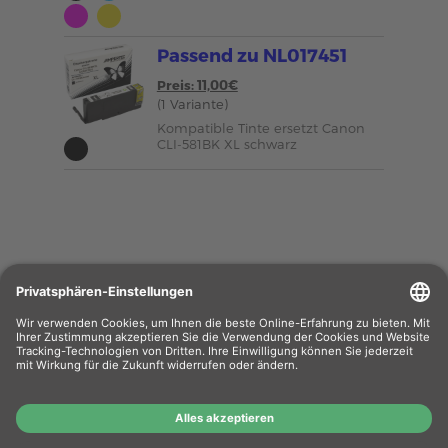
Passend zu NL017451
Preis: 11,00€
(1 Variante)
Kompatible Tinte ersetzt Canon
CLI-581BK XL schwarz
Wiederverkäufer
: Das Angebot unseres Web-