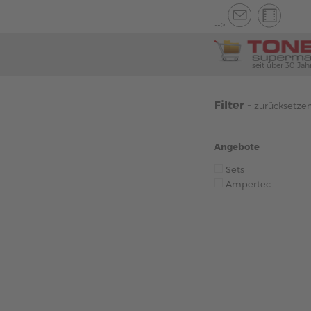
-->
seit über 30 Jah
Filter -
zurücksetze
Angebote
Sets
Ampertec