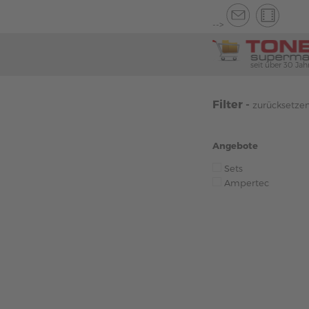
-->
seit über 30 Jah
Filter -
zurücksetze
Angebote
Sets
Ampertec