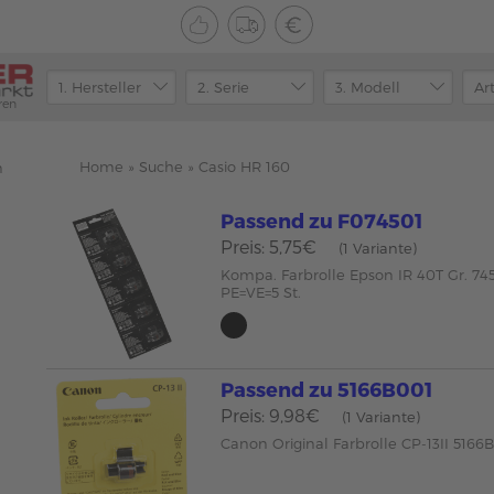
ren
Home
»
Suche
»
Casio HR 160
n
Passend zu F074501
Preis: 5,75€
(1 Variante)
Kompa. Farbrolle Epson IR 40T Gr. 745
PE=VE=5 St.
Passend zu 5166B001
Preis: 9,98€
(1 Variante)
Canon Original Farbrolle CP-13II 5166