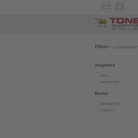
-->
seit über 30 Jah
Filter -
zurücksetze
Angebote
Sets
Ampertec
Marke
Ampertec
Canon