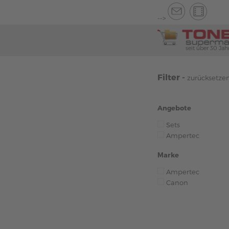
-->
seit über 30 Jah
Filter -
zurücksetze
Angebote
Sets
Ampertec
Marke
Ampertec
Canon