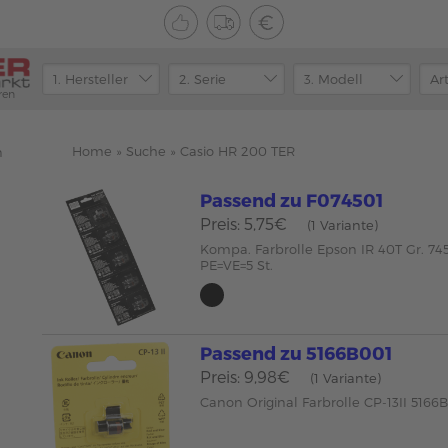
ren
Home
»
Suche
»
Casio HR 200 TER
n
Passend zu F074501
Preis: 5,75€
(1 Variante)
Kompa. Farbrolle Epson IR 40T Gr. 745
PE=VE=5 St.
Passend zu 5166B001
Preis: 9,98€
(1 Variante)
Canon Original Farbrolle CP-13II 5166