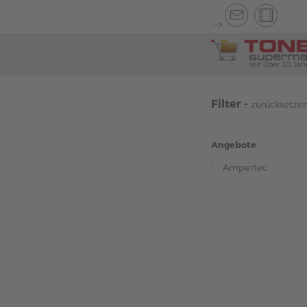
-->
seit über 30 Jah
Filter -
zurücksetze
Angebote
Ampertec