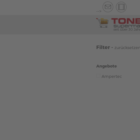
-->
seit über 30 Jah
Filter -
zurücksetze
Angebote
Ampertec