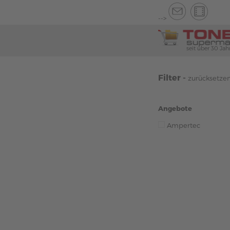
-->
seit über 30 Jah
Filter -
zurücksetze
Angebote
Ampertec