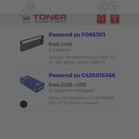
-->
Passend zu F065301
Preis: 3,44€
(1 Variante)
Kompa. Farbband Epson ERC 27
Gr. 653 Nylon violett 0653.01
Passend zu C43S015366
Preis: 2,23€ - 4,17€
(2 Varianten verfügbar)
Epson Originalband C43S015366
ERC-27 B Nylon schwarz