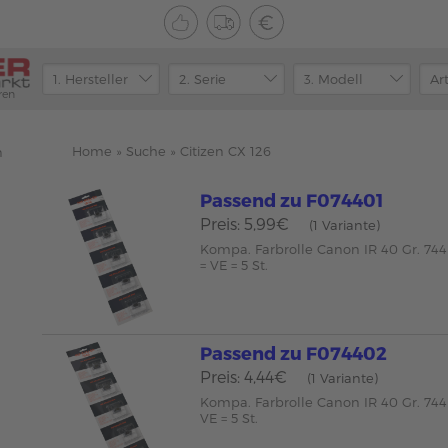
ren
Home
»
Suche
»
Citizen CX 126
n
Passend zu F074401
Preis: 5,99€
(1 Variante)
Kompa. Farbrolle Canon IR 40 Gr. 744
= VE = 5 St.
Passend zu F074402
Preis: 4,44€
(1 Variante)
Kompa. Farbrolle Canon IR 40 Gr. 744 
VE = 5 St.