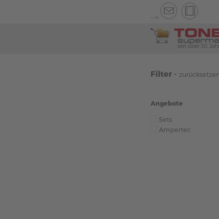
-->
seit über 30 Jah
Filter -
zurücksetze
Angebote
Sets
Ampertec