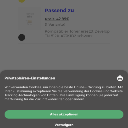
Passend zu
Preis: 42,99€
(1 Variante)
Kompatibler Toner ersetzt Develop
TN-512K A33K1D2 schwarz
Wiederverkäufer
: Das Angebot unseres Web-
Shops richtet sich nicht an Wiederverkäufer.