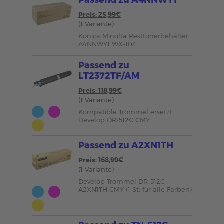
Preis: 25,99€
(1 Variante)
Konica Minolta Resttonerbehälter
A4NNWY1 WX-103
Passend zu
LT2372TF/AM
Preis: 118,99€
(1 Variante)
Kompatible Trommel ersetzt
Develop DR-512C CMY
Passend zu A2XN1TH
Preis: 168,99€
(1 Variante)
Develop Trommel DR-512C
A2XN1TH CMY (1 St. für alle Farben)