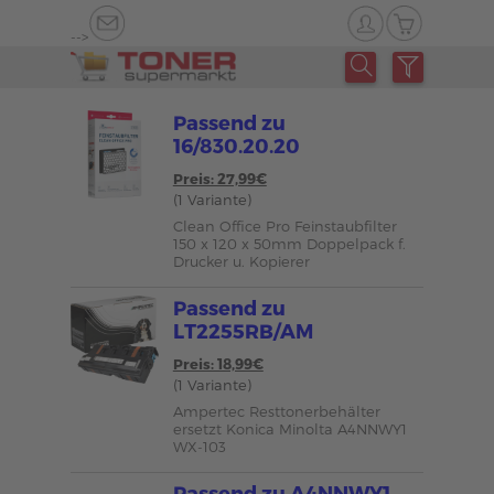
-->
Passend zu
16/830.20.20
Preis: 27,99€
(1 Variante)
Clean Office Pro Feinstaubfilter
150 x 120 x 50mm Doppelpack f.
Drucker u. Kopierer
Passend zu
LT2255RB/AM
Preis: 18,99€
(1 Variante)
Ampertec Resttonerbehälter
ersetzt Konica Minolta A4NNWY1
WX-103
Passend zu A4NNWY1