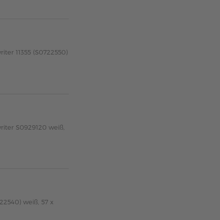
iter 11355 (S0722550)
riter S0929120 weiß,
22540) weiß, 57 x