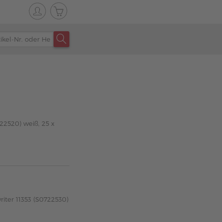
22520) weiß, 25 x
iter 11353 (S0722530)