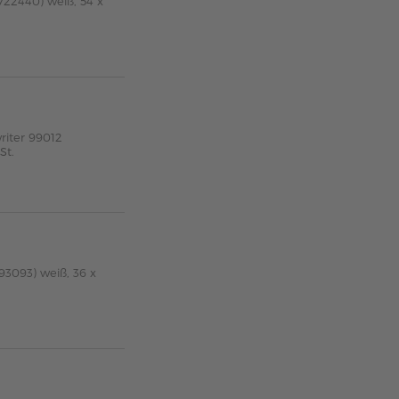
722440) weiß, 54 x
riter 99012
St.
93093) weiß, 36 x