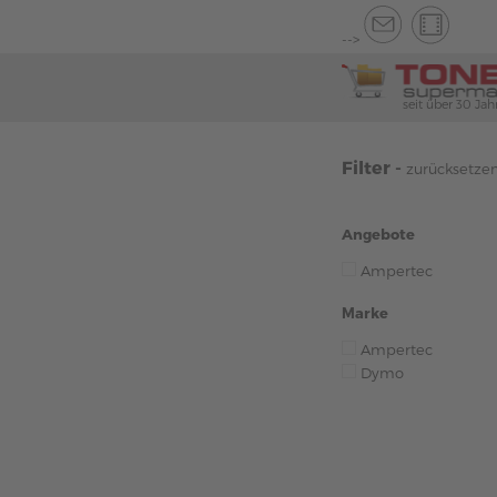
-->
seit über 30 Jah
Filter -
zurücksetze
Angebote
Ampertec
Marke
Ampertec
Dymo