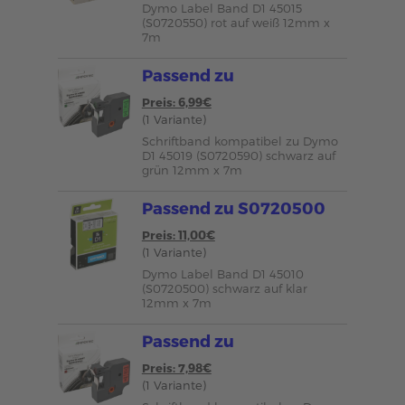
Dymo Label Band D1 45015
(S0720550) rot auf weiß 12mm x
7m
Passend zu
Preis: 6,99€
(1 Variante)
Schriftband kompatibel zu Dymo
D1 45019 (S0720590) schwarz auf
grün 12mm x 7m
Passend zu S0720500
Preis: 11,00€
(1 Variante)
Dymo Label Band D1 45010
(S0720500) schwarz auf klar
12mm x 7m
Passend zu
Preis: 7,98€
(1 Variante)