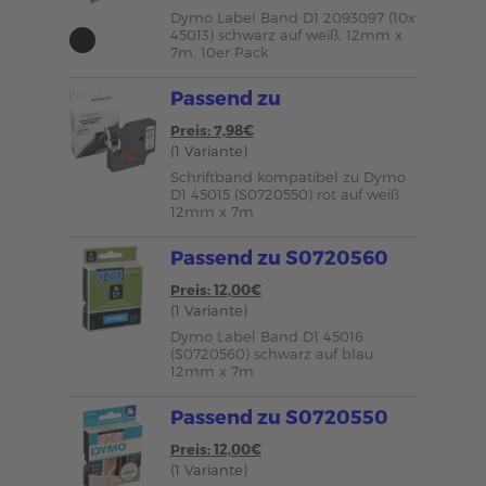
Dymo Label Band D1 2093097 (10x
45013) schwarz auf weiß, 12mm x
7m, 10er Pack
Passend zu
Preis: 7,98€
(1 Variante)
Schriftband kompatibel zu Dymo
D1 45015 (S0720550) rot auf weiß
12mm x 7m
Passend zu S0720560
Preis: 12,00€
(1 Variante)
Dymo Label Band D1 45016
(S0720560) schwarz auf blau
12mm x 7m
Passend zu S0720550
Preis: 12,00€
(1 Variante)