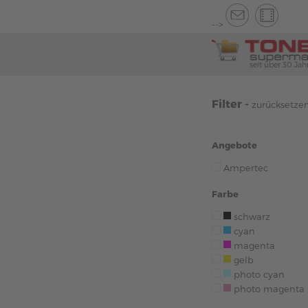
-->
seit über 30 Jah
Filter -
zurücksetze
Angebote
Ampertec
Farbe
schwarz
cyan
magenta
gelb
photo cyan
photo magenta 