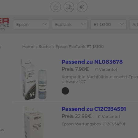
ren
Home
»
Suche
»
Epson EcoTank ET-18100
n
Passend zu NL083678
Preis: 7,98€
(1 Variante)
Kompatible Nachfülltinte ersetzt Eps
schwarz 107
Passend zu C12C934591
Preis: 22,99€
(1 Variante)
Epson Wartungsbox C12C934591
uv