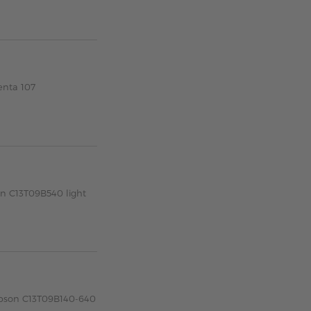
enta 107
on C13T09B540 light
 Epson C13T09B140-640