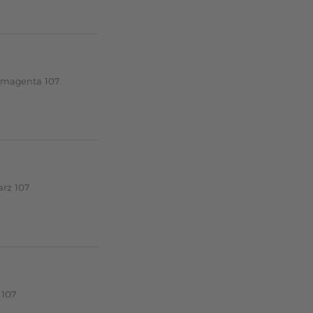
t magenta 107
arz 107
 107