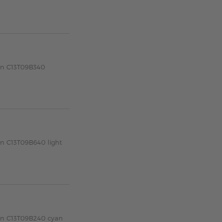
son C13T09B340
on C13T09B640 light
son C13T09B240 cyan