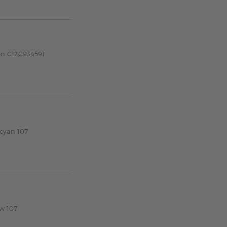
on C12C934591
 cyan 107
w 107