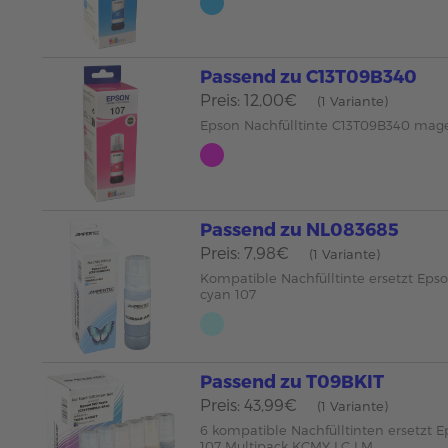
Passend zu C13T09B340
Preis: 12,00€
(1 Variante)
Epson Nachfülltinte C13T09B340 mag
Passend zu NL083685
Preis: 7,98€
(1 Variante)
Kompatible Nachfülltinte ersetzt Eps
cyan 107
Passend zu T09BKIT
Preis: 43,99€
(1 Variante)
6 kompatible Nachfülltinten ersetzt
107 Multipack KCMY LC LM