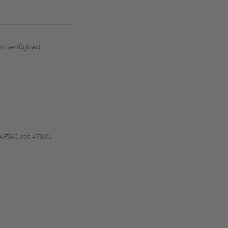
en verfügbar)
4F540 rot 478XL