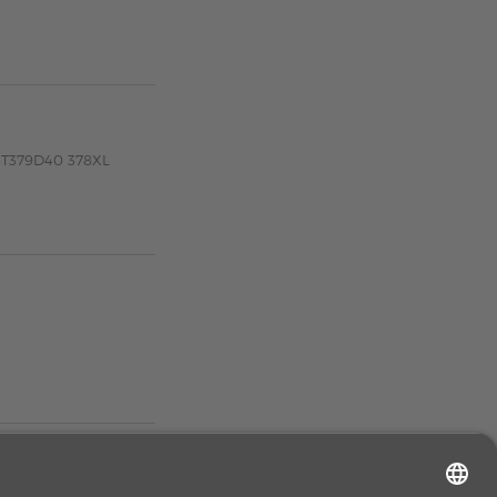
13T379D40 378XL