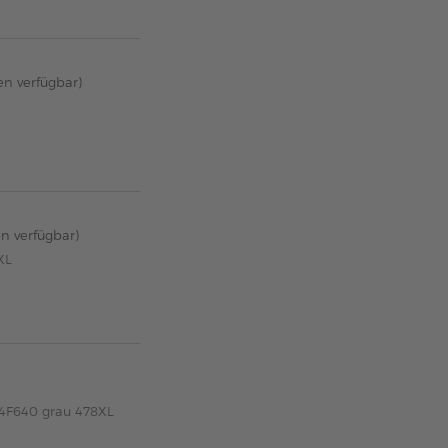
en verfügbar)
en verfügbar)
XL
04F640 grau 478XL