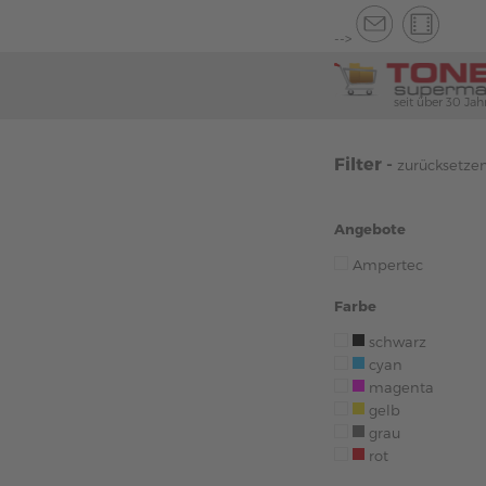
-->
seit über 30 Jah
Filter -
zurücksetze
Angebote
Ampertec
Farbe
schwarz
cyan
magenta
gelb
grau
rot