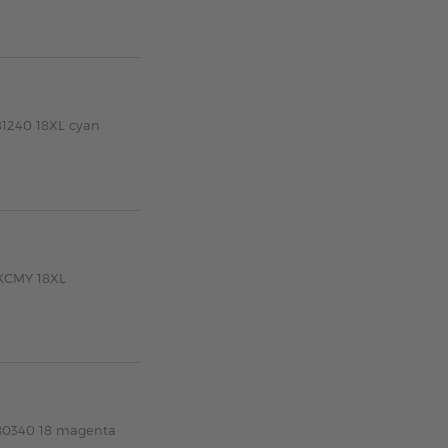
81240 18XL cyan
 KCMY 18XL
180340 18 magenta