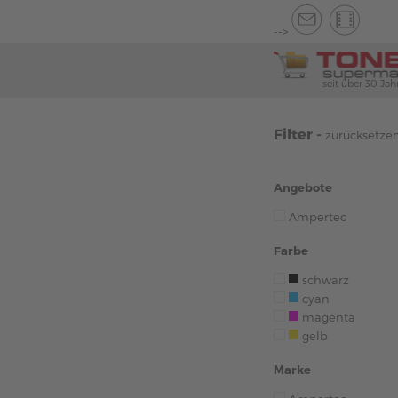
-->
seit über 30 Jah
Filter -
zurücksetze
Angebote
Ampertec
Farbe
schwarz
cyan
magenta
gelb
Marke