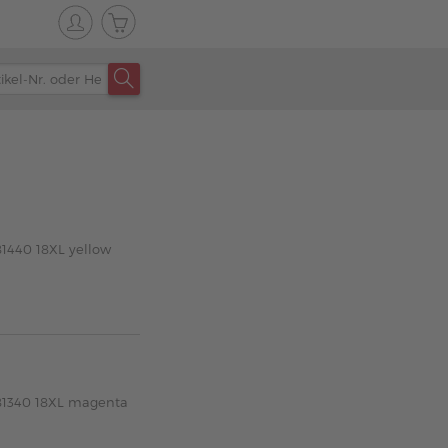
81440 18XL yellow
181340 18XL magenta