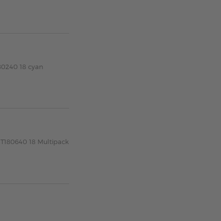
80240 18 cyan
3T180640 18 Multipack