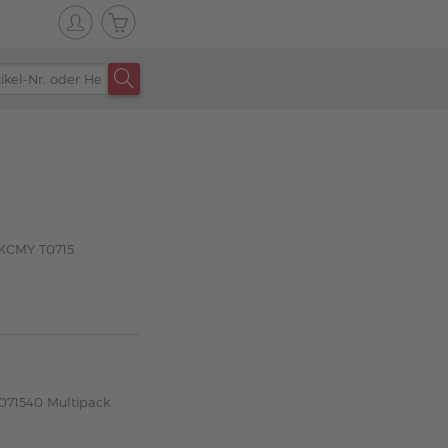
 KCMY T0715
T071540 Multipack