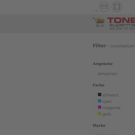
-->
seit über 30 Jah
Filter -
zurücksetze
Angebote
Ampertec
Farbe
schwarz
cyan
magenta
gelb
Marke