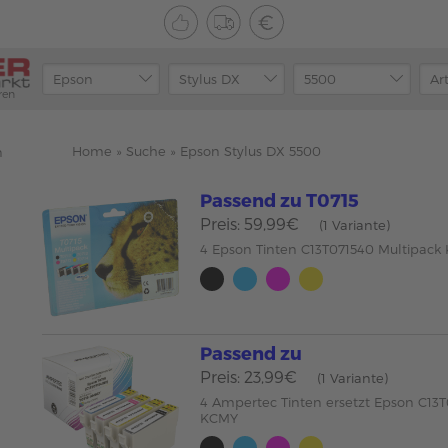
ren
Home
»
Suche
»
Epson Stylus DX 5500
n
Passend zu T0715
Preis: 59,99€
(1 Variante)
4 Epson Tinten C13T071540 Multipack
Passend zu
Preis: 23,99€
(1 Variante)
4 Ampertec Tinten ersetzt Epson C13
KCMY