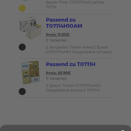
Epson Tinte C13T071440 yellow
T0714
Passend zu
T07114H10AM
Preis: 11,00€
(1 Variante)
2 Ampertec Tinten ersetzt Epson
C13T07114H10 Doppelpack schwarz
Passend zu T0711H
Preis: 30,99€
(1 Variante)
2 Epson Tinten C13T07114H10
Doppelpack schwarz T0711H