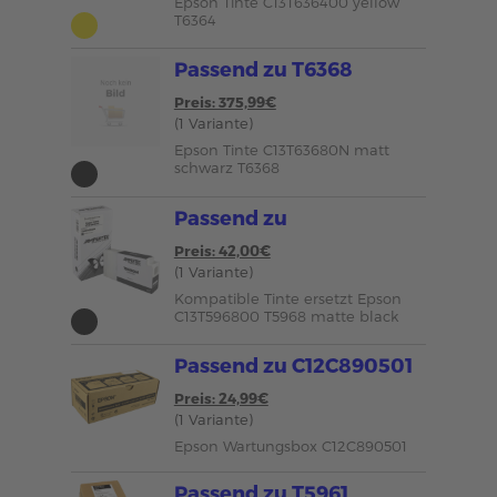
Epson Tinte C13T636400 yellow
T6364
Passend zu T6368
Preis: 375,99€
(1 Variante)
Epson Tinte C13T63680N matt
schwarz T6368
Passend zu
Preis: 42,00€
(1 Variante)
Kompatible Tinte ersetzt Epson
C13T596800 T5968 matte black
Passend zu C12C890501
Preis: 24,99€
(1 Variante)
Epson Wartungsbox C12C890501
Passend zu T5961