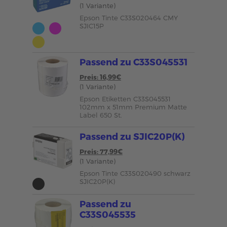
(1 Variante)
Epson Tinte C33S020464 CMY
SJIC15P
Passend zu C33S045531
Preis: 16,99€
(1 Variante)
Epson Etiketten C33S045531
102mm x 51mm Premium Matte
Label 650 St.
Passend zu SJIC20P(K)
Preis: 77,99€
(1 Variante)
Epson Tinte C33S020490 schwarz
SJIC20P(K)
Passend zu
C33S045535