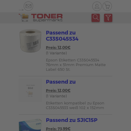
-->
Passend zu
C33S045534
Preis: 12,00€
(1 Variante)
Epson Etiketten C33S045534
76mm x 51mm Premium Matte
Label 650 St.
Passend zu
Preis: 12,00€
(1 Variante)
Etiketten kompatibel zu Epson
C33S045533 weiß 102 x 152mm
Passend zu SJIC15P
Preis: 73,99€