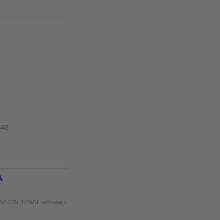
4
5A3
A
05A10N T05A1 schwarz