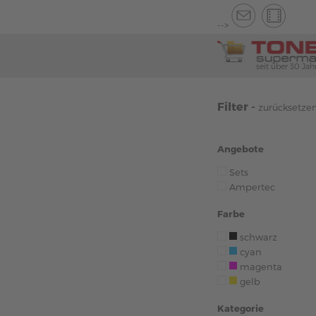
-->
seit über 30 Jah
Filter -
zurücksetze
Angebote
Sets
Ampertec
Farbe
schwarz
cyan
magenta
gelb
Kategorie