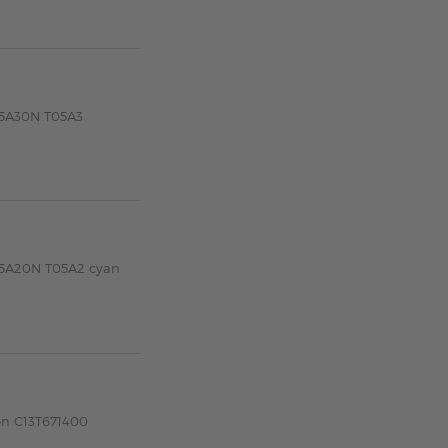
05A30N T05A3
T05A20N T05A2 cyan
on C13T671400