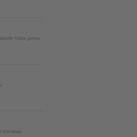
05A40N T05A4 yellow
A1
 200 Blatt