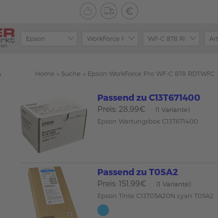
ren
Home
»
Suche
»
Epson WorkForce Pro WF-C 878 RDTWFC
n
Passend zu C13T671400
Preis: 28,99€
(1 Variante)
Epson Wartungsbox C13T671400
Passend zu T05A2
Preis: 151,99€
(1 Variante)
Epson Tinte C13T05A20N cyan T05A2