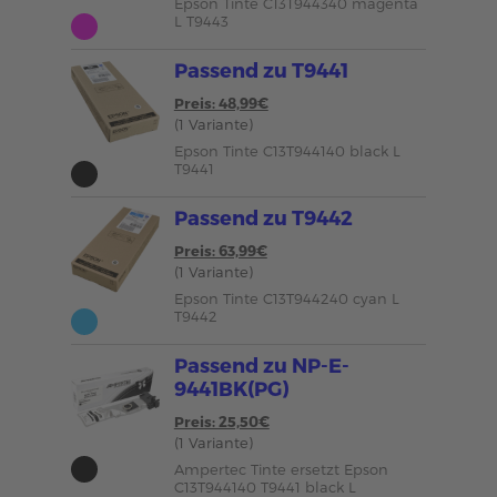
Epson Tinte C13T944340 magenta
L T9443
Passend zu T9441
Preis: 48,99€
(1 Variante)
Epson Tinte C13T944140 black L
T9441
Passend zu T9442
Preis: 63,99€
(1 Variante)
Epson Tinte C13T944240 cyan L
T9442
Passend zu NP-E-
9441BK(PG)
Preis: 25,50€
(1 Variante)
Ampertec Tinte ersetzt Epson
C13T944140 T9441 black L